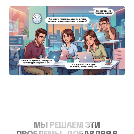
#некому вручную
проверять задания?
#не можете проверить, понял ли человек
материал, или просто проставил «галочки»?
#вроде бы обучаются, но вопросов
по теме курса все равно много?
#сотрудники бросают курсы
на полпути, потому что скучно?
МЫ РЕШАЕМ ЭТИ
ПРОБЛЕМЫ, ДОБАВЛЯЯ В